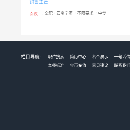
销售主管
/
全职
/
云南宁洱
/
不限要求
/
中专
面议
栏目导航:
职位搜索
简历中心
名企展示
一句话
套餐标准
金币充值
意见建议
联系我