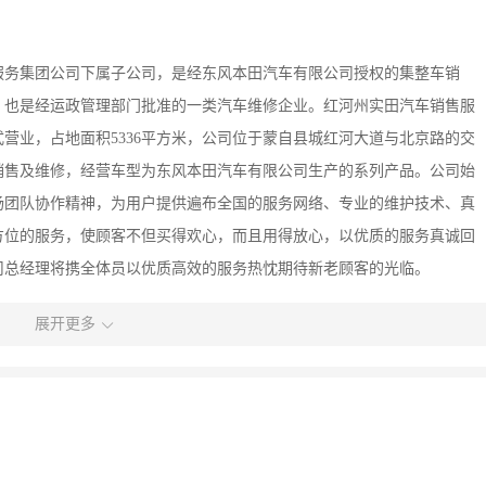
服务集团公司下属子公司，是经东风本田汽车有限公司授权的集整车销
，也是经运政管理部门批准的一类汽车维修企业。红河州实田汽车销售服
9日正式营业，占地面积5336平方米，公司位于蒙自县城红河大道与北京路的交
销售及维修，经营车型为东风本田汽车有限公司生产的系列产品。公司始
扬团队协作精神，为用户提供遍布全国的服务网络、专业的维护技术、真
方位的服务，使顾客不但买得欢心，而且用得放心，以优质的服务真诚回
司总经理将携全体员以优质高效的服务热忱期待新老顾客的光临。
展开更多