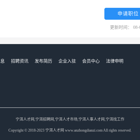
申请职位
更新时间： 08-
信息
招聘资讯
发布简历
企业入驻
会员中心
法律申明
们
宁洱人才网,宁洱招聘网,宁洱人才市场,宁洱人事人才网,宁洱找工作
Copyright © 2018-2023 宁洱人才网 www.anzhongdianzi.com All rights reserved.